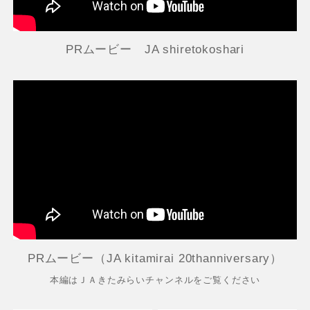
PRムービー JA shiretokoshari
PRムービー（JA kitamirai 20thanniversary）
本編はＪＡきたみらいチャンネルをご覧ください